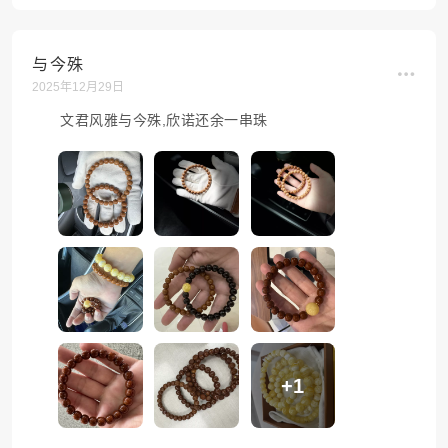
与今殊
2025年12月29日
文君风雅与今殊,欣诺还余一串珠
+1