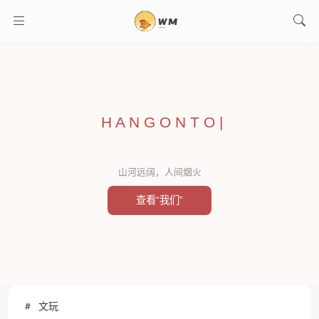
H A N G O N T O
|
山河远阔，人间烟火
查看“我们”
文玩