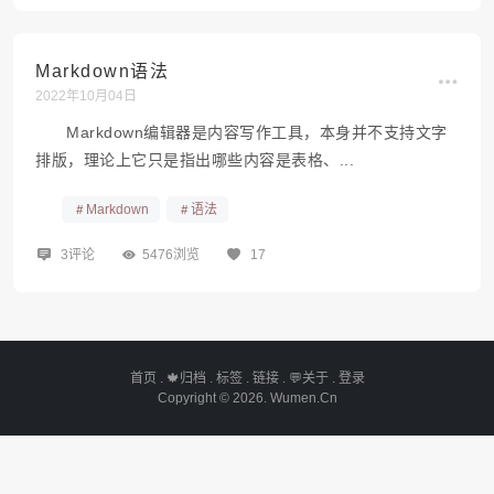
Markdown语法
2022年10月04日
Markdown编辑器是内容写作工具，本身并不支持文字
排版，理论上它只是指出哪些内容是表格、...
Markdown
语法
3评论
5476浏览
17
首页
. 🍁
归档
.
标签
.
链接
. 💬
关于
.
登录
Copyright © 2026.
Wumen.Cn