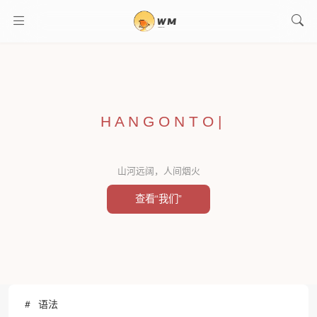
H A N G O N T O
|
山河远阔，人间烟火
查看“我们”
语法