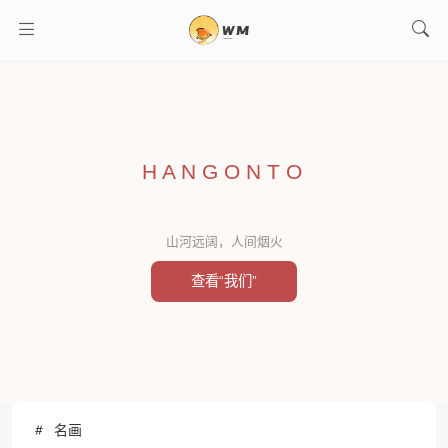
H A N G O N T O
山河远阔，人间烟火
查看“我们”
名画