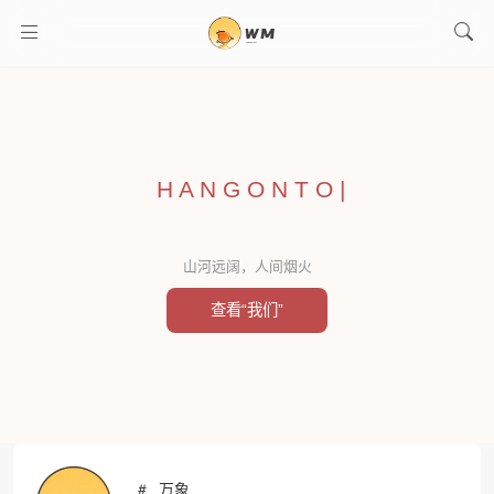
H A N G O N T O
|
山河远阔，人间烟火
查看“我们”
万象